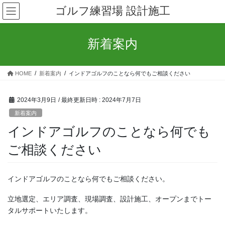
コ
ナ
ゴルフ練習場 設計施工
ン
ビ
テ
ゲ
ン
ー
新着案内
ツ
シ
へ
ョ
ス
ン
HOME
新着案内
インドアゴルフのことなら何でもご相談ください
キ
に
ッ
移
プ
動
2024年3月9日
/ 最終更新日時 :
2024年7月7日
新着案内
インドアゴルフのことなら何でも
ご相談ください
インドアゴルフのことなら何でもご相談ください。
立地選定、エリア調査、現場調査、設計施工、オープンまでトー
タルサポートいたします。